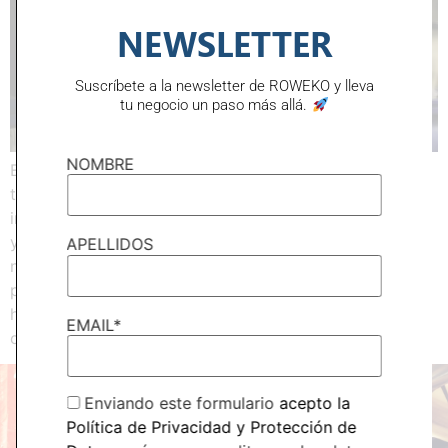
NEWSLETTER
Suscríbete a la newsletter de ROWEKO y lleva
tu negocio un paso más allá.
NOMBRE
En Roweko somos especialistas en válvulas, tuberías y
todo tipo de accesorios, aislamientos, equipos de
instrumentación para el mantenimiento de instalaciones
y plantas industriales. También para la ejecución de
APELLIDOS
nuevos proyectos y facilitamos asesoramiento técnico
para conseguir industrias más eficientes, una labor que
hacemos desde hace más de 50 años. Disponemos de
EMAIL*
clientes nacionales e […]
Enviando este formulario
acepto la
DESCUBRA CÓMO PODEMOS
Política de Privacidad y Protección de