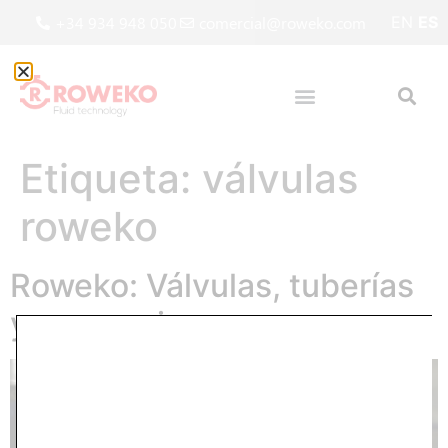
+34 934 948 050
comercial@roweko.com
EN
ES
Etiqueta:
válvulas
roweko
Roweko: Válvulas, tuberías
y accesorios