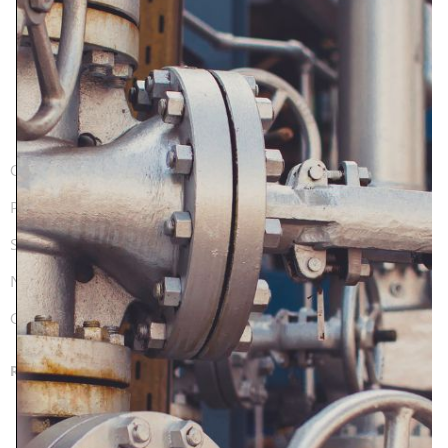
08008 Barcelona (España)
+34 934 948 050
comercial@roweko.com
QUIÉNES SOMOS
PRODUCTOS Y SERVICIOS
SECTORES
NOTICIAS
CONTACTO
REDES SOCIALES
FACEBOOK
LINKEDIN