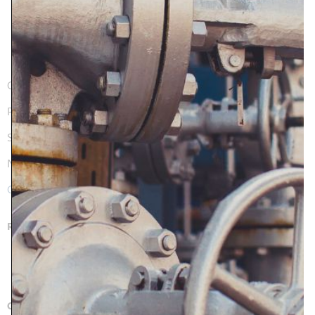
comercial@roweko.com
QUIÉNES SOMOS
PRODUCTOS Y SERVICIOS
SECTORES
NOTICIAS
CONTACTO
REDES SOCIALES
FACEBOOK
LINKEDIN
CERTIFICADOS