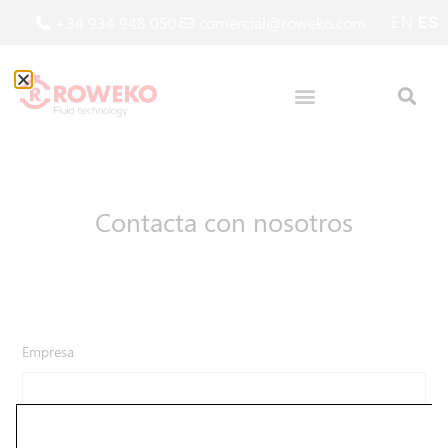
+34 934 948 050
comercial@roweko.com
EN
ES
Contacta con nosotros
Empresa
Nombre