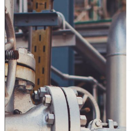
ALMACEN DISTRIBUIDOR
C/ Nou Gaia 20 Nave
Polígono Roques Planes
43830 Torredembarra
Tarragona (ESPAÑA)
C/ Balmes 150 4º. 1ª
08008 Barcelona (España)
+34 934 948 050