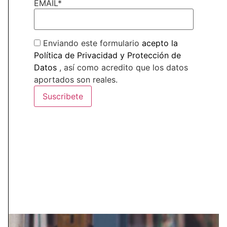
EMAIL*
Privacidad
y
Protección de Datos
, así como acredito que
los datos aportados son reales. *
Enviando este formulario
acepto la
Enviando este formulario entiendo y doy mi
Política de Privacidad y Protección de
consentimiento para tratar mis datos personales así como
Datos
, así como acredito que los datos
su uso para el envío de información y/o publicidad.
aportados son reales.
ENVIAR
OFICINAS CENTRALES
C/ Balmes 150, 4º 1ª
08008 Barcelona (España)
+34 934 948 050