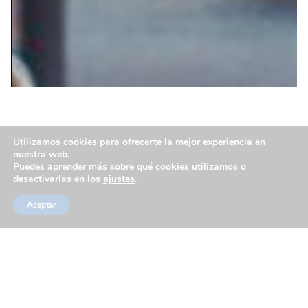
FILTROS EN Y
Utilizamos cookies para ofrecerte la mejor experiencia en
nuestra web.
Puedes aprender más sobre qué cookies utilizamos o
desactivarlas en los
ajustes
.
Aceptar
FILTROS DE CESTO