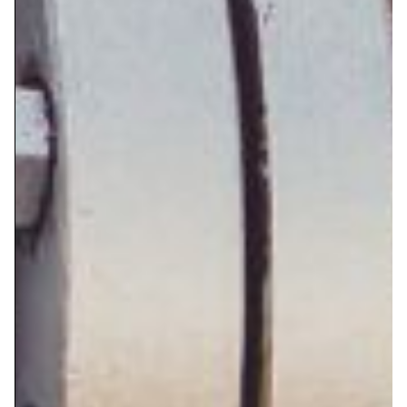
SOLUCIONES PARA EL SECTOR OIL & GAS
La industria del Oil & Gas abarca la exploración,
extracción, refinación, transporte y comercialización
de productos petrolíferos. Se divide en tres
segmentos:
VOLVER A TODOS LOS PRODUCTOS
En Roweko entendemos las necesidades específicas
del sector Oil & Gas, donde la calidad, la seguridad y