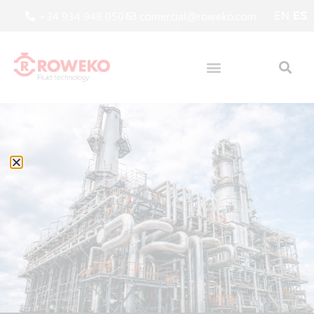
+34 934 948 050
comercial@roweko.com
EN
ES