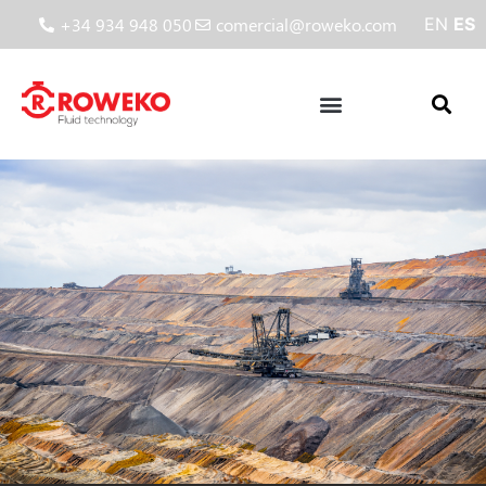
+34 934 948 050
comercial@roweko.com
EN
ES