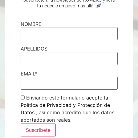
Suscríbete a la newsletter de ROWEKO y lleva
tu negocio un paso más allá.
Diciembre 19, 2025
NOMBRE
¿Qué válvulas para la
conducción de aguas
APELLIDOS
son las más
adecuadas en cada
EMAIL*
situación?
Enviando este formulario
acepto la
Política de Privacidad y Protección de
Datos
, así como acredito que los datos
aportados son reales.