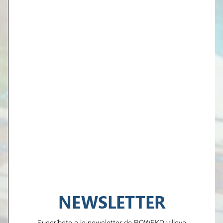
NEWSLETTER