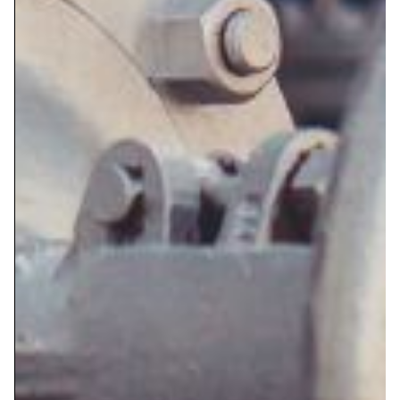
El vapor industrial, tipos
de vapor y equipos para
sistemas de vapor
El vapor industrial es un componente esencial en
muchos procesos industriales. Se produce
mediante la vaporización del agua y se utiliza en
diversas aplicaciones, desde la generación de
energía hasta procesos de fabricación y calefacción.
Las más destacadas son:
1. Generación de energía: Una de las
aplicaciones más comunes del vapor
industrial es la generación de energía
eléctrica. Las centrales eléctricas