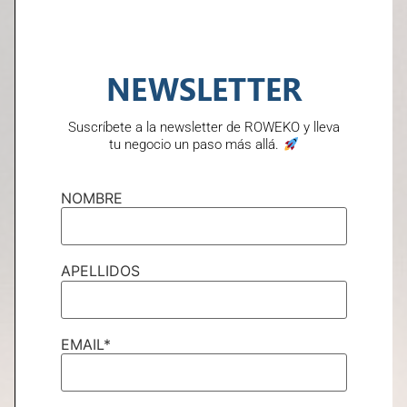
NEWSLETTER
Suscríbete a la newsletter de ROWEKO y lleva
tu negocio un paso más allá.
Marzo 28, 2024
NOMBRE
El vapor industrial,
tipos y equipos para
APELLIDOS
sistemas de vapor
EMAIL*