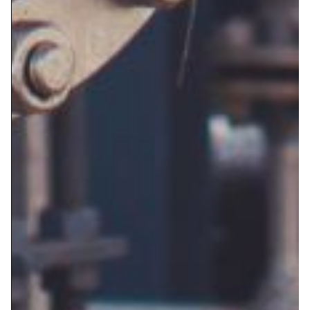
esterilizar equipos y en el proceso de cocción.
Finalmente, en la industria textil, el vapor se
aplica en el planchado y el acabado de
productos textiles.
3. Calefacción: El vapor también se usa como
fuente de calor en calefacciones industriales.
Se puede distribuir a través de tuberías hacia
diferentes áreas para proporcionar calor para
procesos de secado, calentamiento de aire y
espacios interiores.
4. Limpieza y esterilización: En este caso, el
vapor se utiliza para la limpieza y
esterilización en diversas aplicaciones.
Debido a su alta temperatura, puede eliminar
eficazmente la suciedad, los gérmenes y otros
contaminantes de superficies y equipos, lo
que lo convierte en una opción para la
limpieza que sustituye a los productos