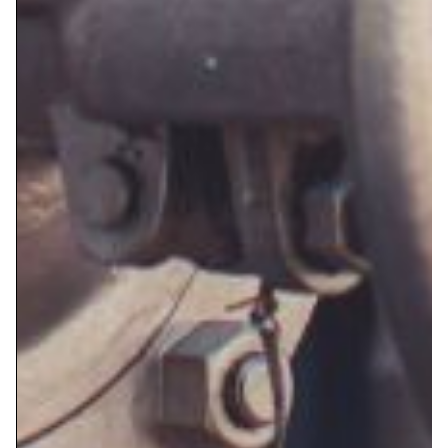
termoeléctricas suelen utilizar turbinas de
vapor para convertir la energía térmica en
energía mecánica, que luego se convierte en
electricidad. Este proceso implica calentar
agua a alta temperatura para producir vapor
a presión, que luego se dirige hacia las
turbinas. En este proceso, el vapor se genera
mediante la combustión de combustibles
fósiles, como carbón, gas natural o petróleo,
o mediante la energía nuclear, y luego se
expande a través de turbinas para accionar
generadores que producen electricidad
2. Procesos de fabricación: Muchas industrias
usan vapor en sus procesos de fabricación.
Por ejemplo, en la industria química, el vapor
se utiliza para calentar reactores y facilitar
reacciones químicas. Mientras, en la industria
alimentaria, el vapor se emplea para