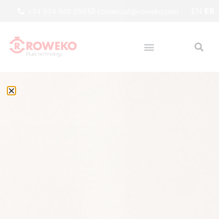
+34 934 948 050
comercial@roweko.com
EN
ES